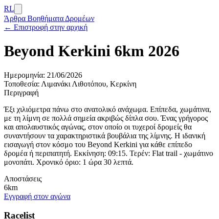
RL
Άρθρα
Βοηθήματα Δρομέων
← Επιστροφή στην αρχική
Beyond Kerkini 6km 2026
Ημερομηνία:
21/06/2026
Τοποθεσία:
Λιμανάκι Λιθοτόπου, Κερκίνη
Περιγραφή
Έξι χιλιόμετρα πάνω στο ανατολικό ανάχωμα. Επίπεδα, χωμάτινα,
με τη λίμνη σε πολλά σημεία ακριβώς δίπλα σου. Ένας γρήγορος
και απολαυστικός αγώνας, στον οποίο οι τυχεροί δρομείς θα
συναντήσουν τα χαρακτηριστικά βουβάλια της λίμνης. Η ιδανική
εισαγωγή στον κόσμο του Beyond Kerkini για κάθε επίπεδο
δρομέα ή περιπατητή. Εκκίνηση: 09:15. Τερέν: Flat trail - χωμάτινο
μονοπάτι. Χρονικό όριο: 1 ώρα 30 λεπτά.
Αποστάσεις
6km
Εγγραφή στον αγώνα
Racelist