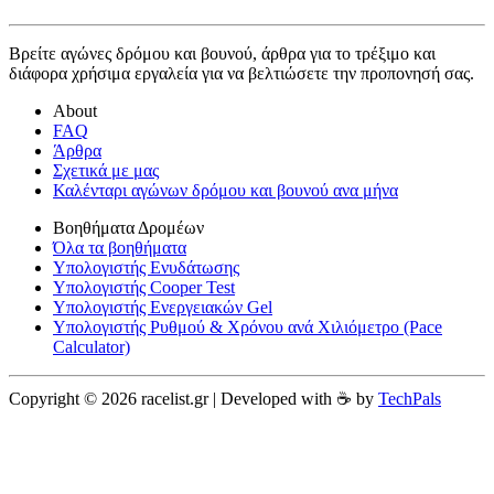
Βρείτε αγώνες δρόμου και βουνού, άρθρα για το τρέξιμο και
διάφορα χρήσιμα εργαλεία για να βελτιώσετε την προπονησή σας.
About
FAQ
Άρθρα
Σχετικά με μας
Καλένταρι αγώνων δρόμου και βουνού ανα μήνα
Βοηθήματα Δρομέων
Όλα τα βοηθήματα
Υπολογιστής Ενυδάτωσης
Υπολογιστής Cooper Test
Υπολογιστής Ενεργειακών Gel
Υπολογιστής Ρυθμού & Χρόνου ανά Χιλιόμετρο (Pace
Calculator)
Copyright © 2026 racelist.gr | Developed with ☕️ by
TechPals