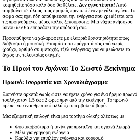
κοιμηθείτε τόσο καλά όσο θα θέλατε.
Δεν έγινε τίποτα!
Αυτό
συμβαίνει σε όλους τους δρομείς πριν από έναν μεγάλο αγώνα. Το
σώμα σας έχει ήδη αποθηκεύσει την ενέργεια που χρειάζεται από
τις προηγούμενες μέρες καλής ξεκούρασης. Μια νύχτα ανήσυχου
ύπνου δεν θα επηρεάσει την απόδοσή σας.
Προσπαθήστε να χαλαρώσετε με ελαφριά δραστηριότητα όπως
διάβασμα ή μουσική. Ετοιμάστε τα πράγματά σας από νωρίς
(ρούχα, αριθμό συμμετοχής, τζελ ενέργειας) για να μειώσετε το
άγχος της τελευταίας στιγμής.
Το Πρωί του Αγώνα: Το Σωστό Ξεκίνημα
Πρωινό: Ισορροπία και Χρονοδιάγραμμα
Ξυπνήστε αρκετά νωρίς ώστε να έχετε χρόνο για ένα ήρεμο πρωινό
τουλάχιστον 1,5 έως 2 ώρες πριν από την εκκίνηση. Το πρωινό
πρέπει να είναι θρεπτικό αλλά όχι υπερβολικά βαρύ.
Μια εξαιρετική επιλογή είναι μια τορτίγια ολικής αλέσεως με:
Φυστικοβούτυρο ή ταχίνι για πρωτεΐνη και υγιεινά λιπαρά
Μέλι για γρήγορη ενέργεια
Καρύδια για επιπλέον ενέργεια και κορεσμό