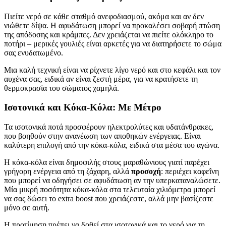
Πιείτε νερό σε κάθε σταθμό ανεφοδιασμού, ακόμα και αν δεν
νιώθετε δίψα. Η αφυδάτωση μπορεί να προκαλέσει σοβαρή πτώση
της απόδοσης και κράμπες. Δεν χρειάζεται να πιείτε ολόκληρο το
ποτήρι – μερικές γουλιές είναι αρκετές για να διατηρήσετε το σώμα
σας ενυδατωμένο.
Μια καλή τεχνική είναι να ρίχνετε λίγο νερό και στο κεφάλι και τον
αυχένα σας, ειδικά αν είναι ζεστή μέρα, για να κρατήσετε τη
θερμοκρασία του σώματος χαμηλά.
Ισοτονικά και Κόκα-Κόλα: Με Μέτρο
Τα ισοτονικά ποτά προσφέρουν ηλεκτρολύτες και υδατάνθρακες,
που βοηθούν στην ανανέωση των αποθηκών ενέργειας. Είναι
καλύτερη επιλογή από την κόκα-κόλα, ειδικά στα μέσα του αγώνα.
Η κόκα-κόλα είναι δημοφιλής στους μαραθώνιους γιατί παρέχει
γρήγορη ενέργεια από τη ζάχαρη, αλλά
προσοχή
: περιέχει καφεΐνη
που μπορεί να οδηγήσει σε αφυδάτωση αν την υπερκαταναλώσετε.
Μία μικρή ποσότητα κόκα-κόλα στα τελευταία χιλιόμετρα μπορεί
να σας δώσει το extra boost που χρειάζεστε, αλλά μην βασίζεστε
μόνο σε αυτή.
Η προτίμηση πρέπει να δοθεί στα ισοτονικά και το νερό για τη