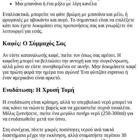
Μια μπανάνα ή ένα μήλο με λίγη κανέλα
Εναλλακτικά, μπορείτε να φάτε βρώμη με μπανάνα και μέλι, ή
φρυγανιές με αβοκάντο και αυγό. Το σημαντικό είναι να επιλέξετε
κάτι που έχετε δοκιμάσει στις προπονήσεις σας και γνωρίζετε ότι
λειτουργεί για εσάς.
Καφές: Ο Σύμμαχός Σας
Αν είστε καταναλωτής καφέ, πιείτε τον όπως σας αρέσει. Η
καφεΐνη μπορεί να βελτιώσει την αντοχή και την συγκέντρωση,
αλλά μόνο αν είστε συνηθισμένοι σε αυτήν. Μην δοκιμάσετε καφέ
για πρώτη φορά την ημέρα του αγώνα! Ένα φλιτζάνι espresso ή
έναν αμερικάνο είναι αρκετό.
Ενυδάτωση: Η Χρυσή Τομή
Η ενυδάτωση είναι κρίσιμη, αλλά το υπερβολικό νερό μπορεί να
σας κάνει να νιώσετε βαρείς και να χρειαστείτε συχνά τουαλέτα.
Μόλις ξυπνήσετε, πιείτε ένα μεγάλο ποτήρι νερό (250-300ml) για
να ενυδατωθείτε μετά τον ύπνο.
Στη συνέχεια, πίνετε μικρές ποσότητες νερού ανά τακτά
διαστήματα μέχρι την εκκίνηση, αλλά σταματήστε περίπου 30