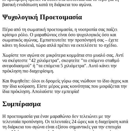
βασική ενυδάτωση κατά τη διάρκεια του αγώνα.
Ψυχολογική Προετοιμασία
Πέρα από τη σωματική προετοιμασία, η νοοτροπία σας παίζει
κρίσιμο ρόλο. Ο μαραθώνιος είναι όσο ψυχολογικός όσο και
σωματικός αγώνας. Εμπιστευτείτε την προπόνησή σας – έχετε
κάνει τη δουλειά, τώρα απλά πρέπει να εκτελέσετε το σχέδιο.
Χωρίστε τον αγώνα σε μικρότερα κομμάτια στο μυαλό σας. Αντί
να σκέφτεστε "42 χιλιόμετρα", σκεφτείτε "το επόμενο σταθμό
ανεφοδιασμού" ή "τα επόμενα 5 χιλιόμετρα". Αυτό κάνει την
πρόκληση πιο διαχειρίσιμη.
Και θυμηθείτε: όλοι οι δρομείς γύρω σας νιώθουν το ίδιο άγχος και
την ίδια κούραση. Είστε μέρος μιας κοινότητας που μοιράζεται την
ίδια πρόκληση. Απολαύστε την εμπειρία!
Συμπέρασμα
Η προετοιμασία για έναν μαραθώνιο δεν τελειώνει με την
τελευταία προπόνηση. Οι τελευταίες 24 ώρες και η διαχείριση κατά
τη διάρκεια του αγώνα είναι εξίσου σημαντικές για την επιτυχία