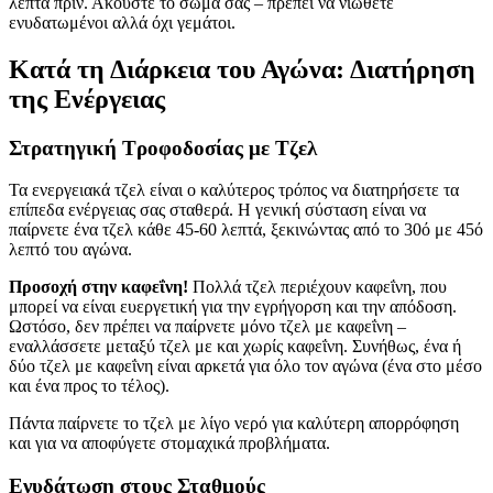
λεπτά πριν. Ακούστε το σώμα σας – πρέπει να νιώθετε
ενυδατωμένοι αλλά όχι γεμάτοι.
Κατά τη Διάρκεια του Αγώνα: Διατήρηση
της Ενέργειας
Στρατηγική Τροφοδοσίας με Τζελ
Τα ενεργειακά τζελ είναι ο καλύτερος τρόπος να διατηρήσετε τα
επίπεδα ενέργειας σας σταθερά. Η γενική σύσταση είναι να
παίρνετε ένα τζελ κάθε 45-60 λεπτά, ξεκινώντας από το 30ό με 45ό
λεπτό του αγώνα.
Προσοχή στην καφεΐνη!
Πολλά τζελ περιέχουν καφεΐνη, που
μπορεί να είναι ευεργετική για την εγρήγορση και την απόδοση.
Ωστόσο, δεν πρέπει να παίρνετε μόνο τζελ με καφεΐνη –
εναλλάσσετε μεταξύ τζελ με και χωρίς καφεΐνη. Συνήθως, ένα ή
δύο τζελ με καφεΐνη είναι αρκετά για όλο τον αγώνα (ένα στο μέσο
και ένα προς το τέλος).
Πάντα παίρνετε το τζελ με λίγο νερό για καλύτερη απορρόφηση
και για να αποφύγετε στομαχικά προβλήματα.
Ενυδάτωση στους Σταθμούς