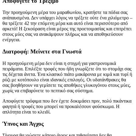
Αποφύγετε το Τρέξιμο
Την προηγούμενη μέρα του μαραθωνίου, κρατήστε τα πόδια σας
ανάπαυσμένα. Δεν υπάρχει λόγος να τρέξετε ούτε ένα χιλιόμετρο –
θα τρέξετε 42 την επόμενη μέρα και αυτό είναι περισσότερο από
αρκετό! Η ξεκούραση είναι μέρος της προετοιμασίας και επιτρέπει
στους μύες σας να ανακάμψουν πλήρως και να αποθηκεύσουν
ενέργεια.
Διατροφή: Μείνετε στα Γνωστά
Η προηγούμενη μέρα δεν είναι η στιγμή για γαστρονομικά
πειράματα. Επιλέξτε τροφές που ήδη γνωρίζετε ότι το στομάχι σας
τις δέχεται άνετα. Ένα κλασικό πιάτο μακάρονια με κιμά και τυρί ή
ρύζι με κοτόπουλο είναι ιδανικές επιλογές. Οι υδατάνθρακες θα
σας βοηθήσουν να γεμίσετε τις αποθήκες γλυκογόνου στους μύες,
χωρίς να επιβαρύνετε το πεπτικό σας σύστημα.
Αποφύγετε τρόφιμα που δεν έχετε δοκιμάσει πριν, πολύ πικάντικα
φαγητά ή τροφές που μπορεί να προκαλέσουν φούσκωμα. Η
απλότητα είναι το κλειδί.
Ύπνος και Άγχος
Σίγουρα θα νιώσετε κάποιο άγχος και πιθανότατα δεν θα