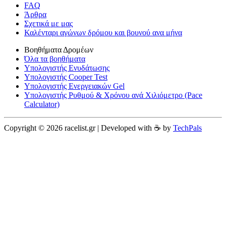
FAQ
Άρθρα
Σχετικά με μας
Καλένταρι αγώνων δρόμου και βουνού ανα μήνα
Βοηθήματα Δρομέων
Όλα τα βοηθήματα
Υπολογιστής Ενυδάτωσης
Υπολογιστής Cooper Test
Υπολογιστής Ενεργειακών Gel
Υπολογιστής Ρυθμού & Χρόνου ανά Χιλιόμετρο (Pace
Calculator)
Copyright © 2026 racelist.gr | Developed with ☕️ by
TechPals