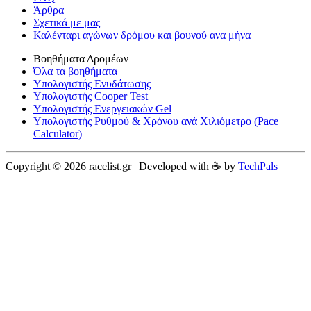
Άρθρα
Σχετικά με μας
Καλένταρι αγώνων δρόμου και βουνού ανα μήνα
Βοηθήματα Δρομέων
Όλα τα βοηθήματα
Υπολογιστής Ενυδάτωσης
Υπολογιστής Cooper Test
Υπολογιστής Ενεργειακών Gel
Υπολογιστής Ρυθμού & Χρόνου ανά Χιλιόμετρο (Pace
Calculator)
Copyright © 2026 racelist.gr | Developed with ☕️ by
TechPals