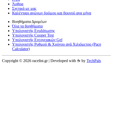
Άρθρα
Σχετικά με μας
Καλένταρι αγώνων δρόμου και βουνού ανα μήνα
Βοηθήματα Δρομέων
Όλα τα βοηθήματα
Υπολογιστής Ενυδάτωσης
Υπολογιστής Cooper Test
Υπολογιστής Ενεργειακών Gel
Υπολογιστής Ρυθμού & Χρόνου ανά Χιλιόμετρο (Pace
Calculator)
Copyright © 2026 racelist.gr | Developed with ☕️ by
TechPals