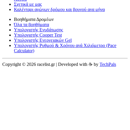
Σχετικά με μας
Καλένταρι αγώνων δρόμου και βουνού ανα μήνα
Βοηθήματα Δρομέων
Όλα τα βοηθήματα
Υπολογιστής Ενυδάτωσης
Υπολογιστής Cooper Test
Υπολογιστής Ενεργειακών Gel
Υπολογιστής Ρυθμού & Χρόνου ανά Χιλιόμετρο (Pace
Calculator)
Copyright © 2026 racelist.gr | Developed with ☕️ by
TechPals