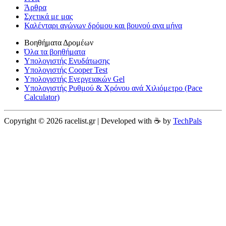
Άρθρα
Σχετικά με μας
Καλένταρι αγώνων δρόμου και βουνού ανα μήνα
Βοηθήματα Δρομέων
Όλα τα βοηθήματα
Υπολογιστής Ενυδάτωσης
Υπολογιστής Cooper Test
Υπολογιστής Ενεργειακών Gel
Υπολογιστής Ρυθμού & Χρόνου ανά Χιλιόμετρο (Pace
Calculator)
Copyright © 2026 racelist.gr | Developed with ☕️ by
TechPals