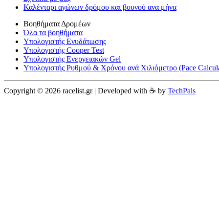
Καλένταρι αγώνων δρόμου και βουνού ανα μήνα
Βοηθήματα Δρομέων
Όλα τα βοηθήματα
Υπολογιστής Ενυδάτωσης
Υπολογιστής Cooper Test
Υπολογιστής Ενεργειακών Gel
Υπολογιστής Ρυθμού & Χρόνου ανά Χιλιόμετρο (Pace Calcula
Copyright © 2026 racelist.gr | Developed with ☕️ by
TechPals