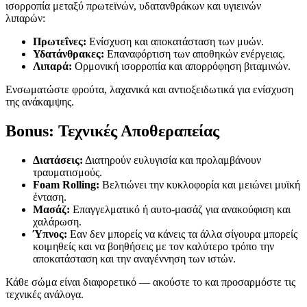
ισορροπία μεταξύ πρωτεϊνών, υδατανθράκων και υγιεινών
λιπαρών:
Πρωτεΐνες:
Ενίσχυση και αποκατάσταση των μυών.
Υδατάνθρακες:
Επαναφόρτιση των αποθηκών ενέργειας.
Λιπαρά:
Ορμονική ισορροπία και απορρόφηση βιταμινών.
Ενσωματώστε φρούτα, λαχανικά και αντιοξειδωτικά για ενίσχυση
της ανάκαμψης.
Bonus: Τεχνικές Αποθεραπείας
Διατάσεις:
Διατηρούν ευλυγισία και προλαμβάνουν
τραυματισμούς.
Foam Rolling:
Βελτιώνει την κυκλοφορία και μειώνει μυϊκή
ένταση.
Μασάζ:
Επαγγελματικό ή αυτο-μασάζ για ανακούφιση και
χαλάρωση.
Ύπνος:
Εαν δεν μπορείς να κάνεις τα άλλα σίγουρα μπορείς
κοιμηθείς και να βοηθήσεις με τον καλύτερο τρόπο την
αποκατάσταση και την αναγέννηση των ιστών.
Κάθε σώμα είναι διαφορετικό — ακούστε το και προσαρμόστε τις
τεχνικές ανάλογα.