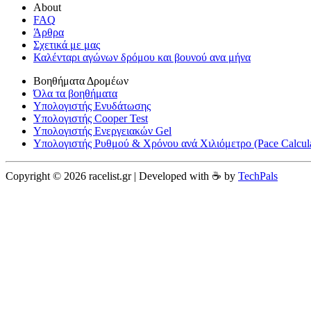
About
FAQ
Άρθρα
Σχετικά με μας
Καλένταρι αγώνων δρόμου και βουνού ανα μήνα
Βοηθήματα Δρομέων
Όλα τα βοηθήματα
Υπολογιστής Ενυδάτωσης
Υπολογιστής Cooper Test
Υπολογιστής Ενεργειακών Gel
Υπολογιστής Ρυθμού & Χρόνου ανά Χιλιόμετρο (Pace Calcula
Copyright © 2026 racelist.gr | Developed with ☕️ by
TechPals