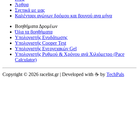
Άρθρα
Σχετικά με μας
Καλένταρι αγώνων δρόμου και βουνού ανα μήνα
Βοηθήματα Δρομέων
Όλα τα βοηθήματα
Υπολογιστής Ενυδάτωσης
Υπολογιστής Cooper Test
Υπολογιστής Ενεργειακών Gel
Υπολογιστής Ρυθμού & Χρόνου ανά Χιλιόμετρο (Pace
Calculator)
Copyright © 2026 racelist.gr | Developed with ☕️ by
TechPals