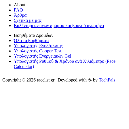
About
FAQ
Άρθρα
Σχετικά με μας
Καλένταρι αγώνων δρόμου και βουνού ανα μήνα
Βοηθήματα Δρομέων
Όλα τα βοηθήματα
Υπολογιστής Ενυδάτωσης
Υπολογιστής Cooper Test
Υπολογιστής Ενεργειακών Gel
Υπολογιστής Ρυθμού & Χρόνου ανά Χιλιόμετρο (Pace
Calculator)
Copyright © 2026 racelist.gr | Developed with ☕️ by
TechPals