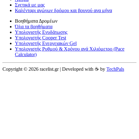
Σχετικά με μας
Καλένταρι αγώνων δρόμου και βουνού ανα μήνα
Βοηθήματα Δρομέων
Όλα τα βοηθήματα
Υπολογιστής Ενυδάτωσης
Υπολογιστής Cooper Test
Υπολογιστής Ενεργειακών Gel
Υπολογιστής Ρυθμού & Χρόνου ανά Χιλιόμετρο (Pace
Calculator)
Copyright © 2026 racelist.gr | Developed with ☕️ by
TechPals