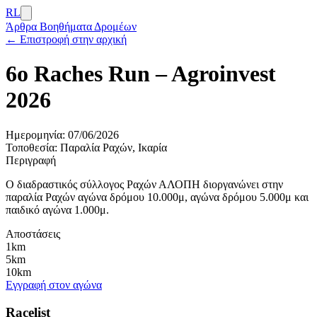
RL
Άρθρα
Βοηθήματα Δρομέων
← Επιστροφή στην αρχική
6o Raches Run – Agroinvest
2026
Ημερομηνία:
07/06/2026
Τοποθεσία:
Παραλία Ραχών, Ικαρία
Περιγραφή
Ο διαδραστικός σύλλογος Ραχών ΑΛΟΠΗ διοργανώνει στην
παραλία Ραχών αγώνα δρόμου 10.000μ, αγώνα δρόμου 5.000μ και
παιδικό αγώνα 1.000μ.
Αποστάσεις
1km
5km
10km
Εγγραφή στον αγώνα
Racelist