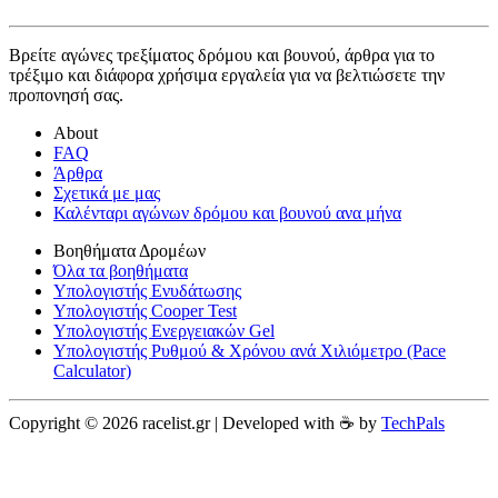
Βρείτε αγώνες τρεξίματος δρόμου και βουνού, άρθρα για το
τρέξιμο και διάφορα χρήσιμα εργαλεία για να βελτιώσετε την
προπονησή σας.
About
FAQ
Άρθρα
Σχετικά με μας
Καλένταρι αγώνων δρόμου και βουνού ανα μήνα
Βοηθήματα Δρομέων
Όλα τα βοηθήματα
Υπολογιστής Ενυδάτωσης
Υπολογιστής Cooper Test
Υπολογιστής Ενεργειακών Gel
Υπολογιστής Ρυθμού & Χρόνου ανά Χιλιόμετρο (Pace
Calculator)
Copyright © 2026 racelist.gr | Developed with ☕️ by
TechPals