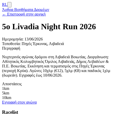
RL
Άρθρα
Βοηθήματα Δρομέων
← Επιστροφή στην αρχική
5ο Livadia Night Run 2026
Ημερομηνία:
13/06/2026
Τοποθεσία:
Πηγές Έρκυνας, Λιβαδειά
Περιγραφή
Νυχτερινός αγώνας δρόμου στη Λιβαδειά Βοιωτίας. Διοργάνωση:
Αθλητικός Κολυμβητικός Όμιλος Λιβαδειάς, Δήμος Λεβαδέων &
Π.Ε. Βοιωτίας. Εκκίνηση και τερματισμός στις Πηγές Έρκυνας
(περιοχή Κρύα). Αγώνες 10χλμ (€12), 5χλμ (€8) και παιδικός 1χλμ
(δωρεάν). Εγγραφές έως 10/06/2026.
Αποστάσεις
1km
5km
10km
Εγγραφή στον αγώνα
Racelist