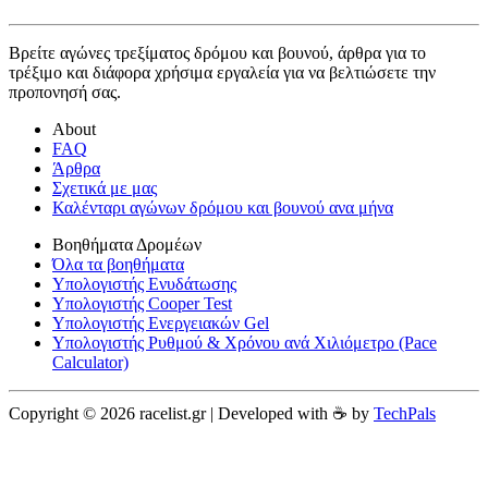
Βρείτε αγώνες τρεξίματος δρόμου και βουνού, άρθρα για το
τρέξιμο και διάφορα χρήσιμα εργαλεία για να βελτιώσετε την
προπονησή σας.
About
FAQ
Άρθρα
Σχετικά με μας
Καλένταρι αγώνων δρόμου και βουνού ανα μήνα
Βοηθήματα Δρομέων
Όλα τα βοηθήματα
Υπολογιστής Ενυδάτωσης
Υπολογιστής Cooper Test
Υπολογιστής Ενεργειακών Gel
Υπολογιστής Ρυθμού & Χρόνου ανά Χιλιόμετρο (Pace
Calculator)
Copyright © 2026 racelist.gr | Developed with ☕️ by
TechPals