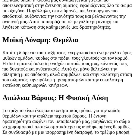
αποτελεσματική στην άντληση αίματος, εφοδιάζοντας όλο το σώμα
με οξυγόνο. Παράλληλα, οι πνεύμονές μας λειτουργούν πιο
αποδοτικά, αυξάνοντας την ικανότητά τους και βελτιώνοντας την
αναπνοή μας. Αυτό μεταφράζεται σε μεγαλύτερη αντοχή και
λιγότερη κόπωση στις καθημερινές μας δραστηριότητες.
Μυϊκή Δύναμη: Θεμέλια
Κατά τη διάρκεια του τρεξίματος, ενεργοποιείται ένα μεγάλο εύρος
μυϊκών ομάδων, κυρίως στα πόδια, τους γλουτούς και τον κορμό.
Η συστηματική άσκηση ενισχύει αυτούς τους μυς, κάνοντάς τους
πιο δυνατούς και ανθεκτικούς. Αυτό όχι μόνο βελτιώνει την
αθλητική μ ας απόδοση, αλλά συμβάλλει και στην καλύτερη στάση
του σώματος, την πρόληψη τραυματισμών και την ευκολότερη
εκτέλεση καθημερινών κινήσεων.
Απώλεια Βάρους: Η Φυσική Λύση
Το τρέξιμο είναι ένας αποτελεσματικός τρόπος για την καύση
θερμίδων και την απώλεια περιττού βάρους. Η έντονη
δραστηριότητα αυξάνει τον μεταβολισμό μας, βοηθώντας το σώμα
να χρησιμοποιεί αποτελεσματικότερα τις αποθηκευμένες θερμίδες.
Σε συνδυασμό με μια ισορροπημένη διατροφή, το τρέξιμο μπορεί