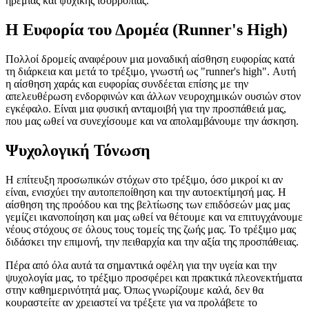
ηρεμίας και ψυχικής ισορροπίας.
Η Ευφορία του Δρομέα (Runner's High)
Πολλοί δρομείς αναφέρουν μια μοναδική αίσθηση ευφορίας κατά
τη διάρκεια και μετά το τρέξιμο, γνωστή ως "runner's high". Αυτή
η αίσθηση χαράς και ευφορίας συνδέεται επίσης με την
απελευθέρωση ενδορφινών και άλλων νευροχημικών ουσιών στον
εγκέφαλο. Είναι μια φυσική ανταμοιβή για την προσπάθειά μας,
που μας ωθεί να συνεχίσουμε και να απολαμβάνουμε την άσκηση.
Ψυχολογική Τόνωση
Η επίτευξη προσωπικών στόχων στο τρέξιμο, όσο μικροί κι αν
είναι, ενισχύει την αυτοπεποίθηση και την αυτοεκτίμησή μας. Η
αίσθηση της προόδου και της βελτίωσης των επιδόσεών μας μας
γεμίζει ικανοποίηση και μας ωθεί να θέτουμε και να επιτυγχάνουμε
νέους στόχους σε όλους τους τομείς της ζωής μας. Το τρέξιμο μας
διδάσκει την επιμονή, την πειθαρχία και την αξία της προσπάθειας.
Πέρα από όλα αυτά τα σημαντικά οφέλη για την υγεία και την
ψυχολογία μας, το τρέξιμο προσφέρει και πρακτικά πλεονεκτήματα
στην καθημερινότητά μας. Όπως γνωρίζουμε καλά, δεν θα
κουραστείτε αν χρειαστεί να τρέξετε για να προλάβετε το