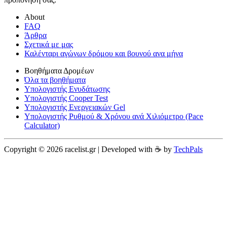
About
FAQ
Άρθρα
Σχετικά με μας
Καλένταρι αγώνων δρόμου και βουνού ανα μήνα
Βοηθήματα Δρομέων
Όλα τα βοηθήματα
Υπολογιστής Ενυδάτωσης
Υπολογιστής Cooper Test
Υπολογιστής Ενεργειακών Gel
Υπολογιστής Ρυθμού & Χρόνου ανά Χιλιόμετρο (Pace
Calculator)
Copyright © 2026 racelist.gr | Developed with ☕️ by
TechPals