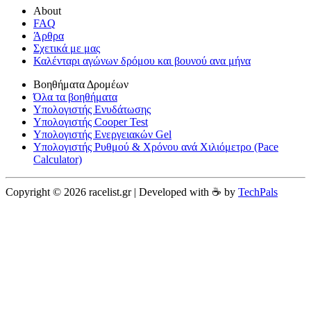
About
FAQ
Άρθρα
Σχετικά με μας
Καλένταρι αγώνων δρόμου και βουνού ανα μήνα
Βοηθήματα Δρομέων
Όλα τα βοηθήματα
Υπολογιστής Ενυδάτωσης
Υπολογιστής Cooper Test
Υπολογιστής Ενεργειακών Gel
Υπολογιστής Ρυθμού & Χρόνου ανά Χιλιόμετρο (Pace
Calculator)
Copyright © 2026 racelist.gr | Developed with ☕️ by
TechPals