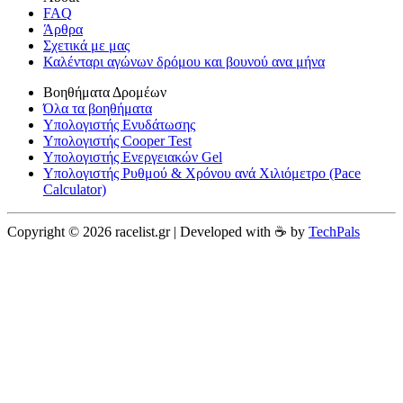
FAQ
Άρθρα
Σχετικά με μας
Καλένταρι αγώνων δρόμου και βουνού ανα μήνα
Βοηθήματα Δρομέων
Όλα τα βοηθήματα
Υπολογιστής Ενυδάτωσης
Υπολογιστής Cooper Test
Υπολογιστής Ενεργειακών Gel
Υπολογιστής Ρυθμού & Χρόνου ανά Χιλιόμετρο (Pace
Calculator)
Copyright © 2026 racelist.gr | Developed with ☕️ by
TechPals