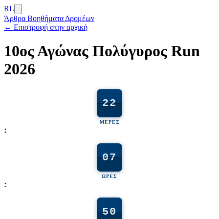
RL
Άρθρα
Βοηθήματα Δρομέων
← Επιστροφή στην αρχική
10ος Αγώνας Πολύγυρος Run
2026
22
ΜΈΡΕΣ
:
07
ΏΡΕΣ
:
50