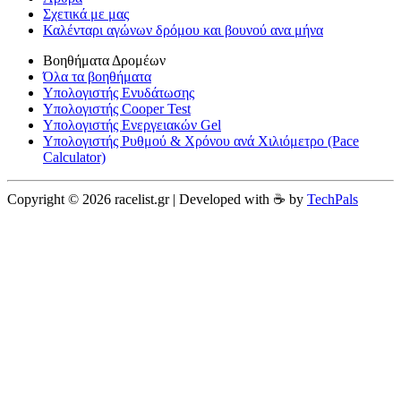
Σχετικά με μας
Καλένταρι αγώνων δρόμου και βουνού ανα μήνα
Βοηθήματα Δρομέων
Όλα τα βοηθήματα
Υπολογιστής Ενυδάτωσης
Υπολογιστής Cooper Test
Υπολογιστής Ενεργειακών Gel
Υπολογιστής Ρυθμού & Χρόνου ανά Χιλιόμετρο (Pace
Calculator)
Copyright © 2026 racelist.gr | Developed with ☕️ by
TechPals