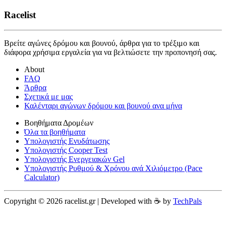
Racelist
Βρείτε αγώνες δρόμου και βουνού, άρθρα για το τρέξιμο και
διάφορα χρήσιμα εργαλεία για να βελτιώσετε την προπονησή σας.
About
FAQ
Άρθρα
Σχετικά με μας
Καλένταρι αγώνων δρόμου και βουνού ανα μήνα
Βοηθήματα Δρομέων
Όλα τα βοηθήματα
Υπολογιστής Ενυδάτωσης
Υπολογιστής Cooper Test
Υπολογιστής Ενεργειακών Gel
Υπολογιστής Ρυθμού & Χρόνου ανά Χιλιόμετρο (Pace
Calculator)
Copyright © 2026 racelist.gr | Developed with ☕️ by
TechPals