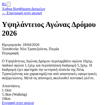
RL
Άρθρα
Βοηθήματα Δρομέων
← Επιστροφή στην αρχική
Υψηλάντειος Αγώνας Δρόμου
2026
Ημερομηνία:
18/04/2026
Τοποθεσία:
Νέα Τραπεζούντα, Πιερία
Περιγραφή
Ο Υψηλάντειος Αγώνας Δρόμου περιλαμβάνει αγώνα 10χλμ,
παιδικό αγώνα 1,1χλμ και περιπατητική διαδρομή 5,3χλμ. Η
διαδρομή έχει αφετηρία την κεντρική πλατεία της Νέας
Τραπεζούντας και χαρακτηρίζεται από απαιτητικές υψομετρικές
αυξομειώσεις. Μετά τις απονομές ακολουθεί ποντιακό γλέντι.
Αποστάσεις
1.1km
5.3km (Walking)
10km
Εγγραφή στον αγώνα