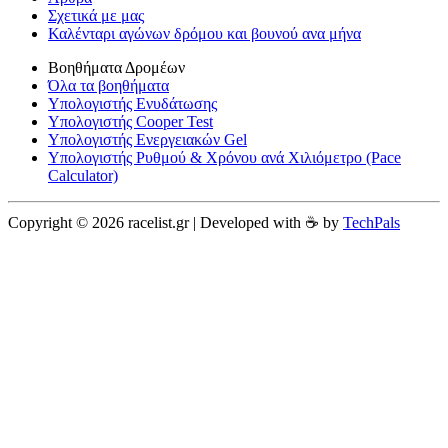
Σχετικά με μας
Καλένταρι αγώνων δρόμου και βουνού ανα μήνα
Βοηθήματα Δρομέων
Όλα τα βοηθήματα
Υπολογιστής Ενυδάτωσης
Υπολογιστής Cooper Test
Υπολογιστής Ενεργειακών Gel
Υπολογιστής Ρυθμού & Χρόνου ανά Χιλιόμετρο (Pace
Calculator)
Copyright © 2026 racelist.gr | Developed with ☕️ by
TechPals