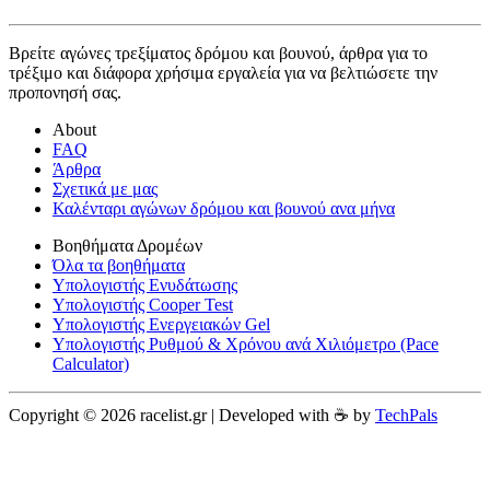
Βρείτε αγώνες τρεξίματος δρόμου και βουνού, άρθρα για το
τρέξιμο και διάφορα χρήσιμα εργαλεία για να βελτιώσετε την
προπονησή σας.
About
FAQ
Άρθρα
Σχετικά με μας
Καλένταρι αγώνων δρόμου και βουνού ανα μήνα
Βοηθήματα Δρομέων
Όλα τα βοηθήματα
Υπολογιστής Ενυδάτωσης
Υπολογιστής Cooper Test
Υπολογιστής Ενεργειακών Gel
Υπολογιστής Ρυθμού & Χρόνου ανά Χιλιόμετρο (Pace
Calculator)
Copyright © 2026 racelist.gr | Developed with ☕️ by
TechPals