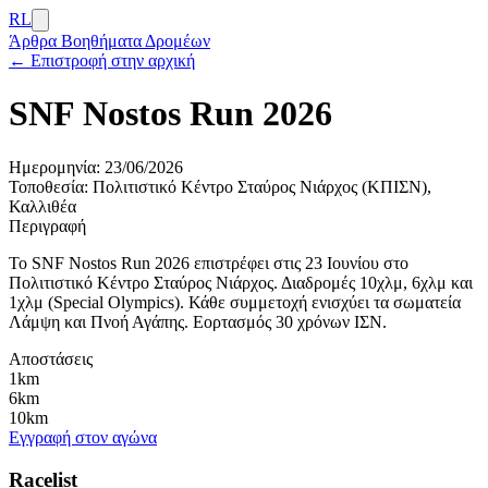
RL
Άρθρα
Βοηθήματα Δρομέων
← Επιστροφή στην αρχική
SNF Nostos Run 2026
Ημερομηνία:
23/06/2026
Τοποθεσία:
Πολιτιστικό Κέντρο Σταύρος Νιάρχος (ΚΠΙΣΝ),
Καλλιθέα
Περιγραφή
Το SNF Nostos Run 2026 επιστρέφει στις 23 Ιουνίου στο
Πολιτιστικό Κέντρο Σταύρος Νιάρχος. Διαδρομές 10χλμ, 6χλμ και
1χλμ (Special Olympics). Κάθε συμμετοχή ενισχύει τα σωματεία
Λάμψη και Πνοή Αγάπης. Εορτασμός 30 χρόνων ΙΣΝ.
Αποστάσεις
1km
6km
10km
Εγγραφή στον αγώνα
Racelist