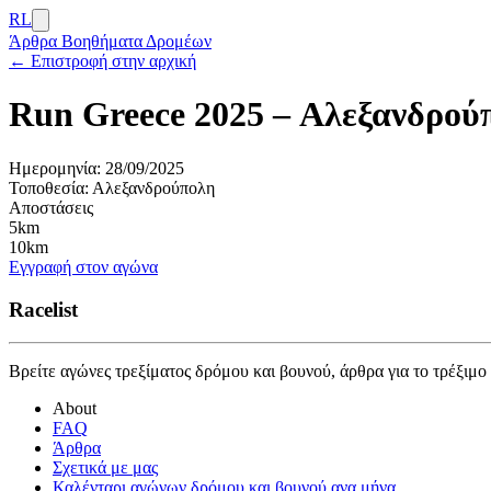
RL
Άρθρα
Βοηθήματα Δρομέων
← Επιστροφή στην αρχική
Run Greece 2025 – Αλεξανδρού
Ημερομηνία:
28/09/2025
Τοποθεσία:
Αλεξανδρούπολη
Αποστάσεις
5km
10km
Εγγραφή στον αγώνα
Racelist
Βρείτε αγώνες τρεξίματος δρόμου και βουνού, άρθρα για το τρέξιμο
About
FAQ
Άρθρα
Σχετικά με μας
Καλένταρι αγώνων δρόμου και βουνού ανα μήνα