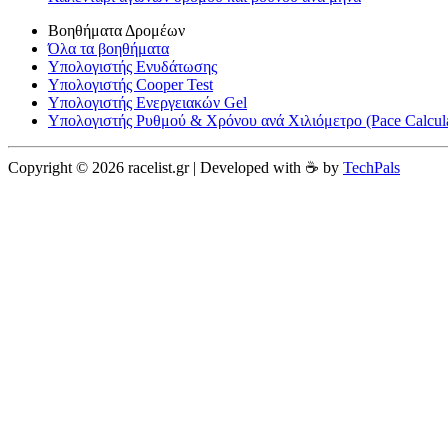
Βοηθήματα Δρομέων
Όλα τα βοηθήματα
Υπολογιστής Ενυδάτωσης
Υπολογιστής Cooper Test
Υπολογιστής Ενεργειακών Gel
Υπολογιστής Ρυθμού & Χρόνου ανά Χιλιόμετρο (Pace Calcula
Copyright © 2026 racelist.gr | Developed with ☕️ by
TechPals