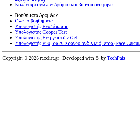
Καλένταρι αγώνων δρόμου και βουνού ανα μήνα
Βοηθήματα Δρομέων
Όλα τα βοηθήματα
Υπολογιστής Ενυδάτωσης
Υπολογιστής Cooper Test
Υπολογιστής Ενεργειακών Gel
Υπολογιστής Ρυθμού & Χρόνου ανά Χιλιόμετρο (Pace Calcula
Copyright © 2026 racelist.gr | Developed with ☕️ by
TechPals