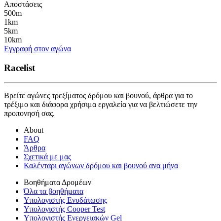
Αποστάσεις
500m
1km
5km
10km
Εγγραφή στον αγώνα
Racelist
Βρείτε αγώνες τρεξίματος δρόμου και βουνού, άρθρα για το
τρέξιμο και διάφορα χρήσιμα εργαλεία για να βελτιώσετε την
προπονησή σας.
About
FAQ
Άρθρα
Σχετικά με μας
Καλένταρι αγώνων δρόμου και βουνού ανα μήνα
Βοηθήματα Δρομέων
Όλα τα βοηθήματα
Υπολογιστής Ενυδάτωσης
Υπολογιστής Cooper Test
Υπολογιστής Ενεργειακών Gel