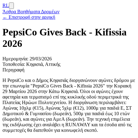
RL
Άρθρα
Βοηθήματα Δρομέων
← Επιστροφή στην αρχική
PepsiCo Gives Back - Kifissia
2026
Ημερομηνία:
29/03/2026
Τοποθεσία:
Κηφισιά, Αττικής
Περιγραφή
Η PepsiCo και ο Δήμος Κηφισιάς διοργανώνουν αγώνες δρόμου με
την επωνυμία "PepsiCo Gives Back - Kifissia 2026" την Κυριακή
29 Μαρτίου 2026 στην Κάτω Κηφισιά. Όλοι οι αγώνες έχουν
αφετηρία και τερματισμό επί της κυκλικής οδού περιμετρικά της
Πλατείας Ηρώων Πολυτεχνείου. Η διοργάνωση περιλαμβάνει:
Αγώνας 10χλμ (€15), Αγώνας 5χλμ (€12), 1000μ για παιδιά Ε, ΣΤ
Δημοτικού & Γυμνασίου (δωρεάν), 500μ για παιδιά έως 10 ετών
(δωρεάν), και αγώνες για ΑμεΑ (δωρεάν). Την τεχνική επιμέλεια
της εκδήλωσης έχει αναλάβει η RUNAWAY και τα έσοδα από τις
συμμετοχές θα διατεθούν για κοινωφελή σκοπό.