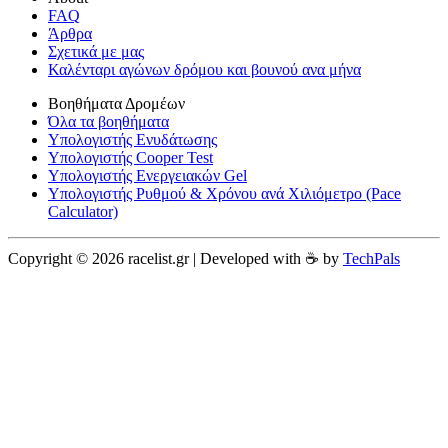
FAQ
Άρθρα
Σχετικά με μας
Καλένταρι αγώνων δρόμου και βουνού ανα μήνα
Βοηθήματα Δρομέων
Όλα τα βοηθήματα
Υπολογιστής Ενυδάτωσης
Υπολογιστής Cooper Test
Υπολογιστής Ενεργειακών Gel
Υπολογιστής Ρυθμού & Χρόνου ανά Χιλιόμετρο (Pace
Calculator)
Copyright © 2026 racelist.gr | Developed with ☕️ by
TechPals