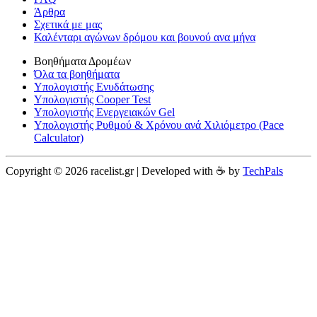
Άρθρα
Σχετικά με μας
Καλένταρι αγώνων δρόμου και βουνού ανα μήνα
Βοηθήματα Δρομέων
Όλα τα βοηθήματα
Υπολογιστής Ενυδάτωσης
Υπολογιστής Cooper Test
Υπολογιστής Ενεργειακών Gel
Υπολογιστής Ρυθμού & Χρόνου ανά Χιλιόμετρο (Pace
Calculator)
Copyright © 2026 racelist.gr | Developed with ☕️ by
TechPals