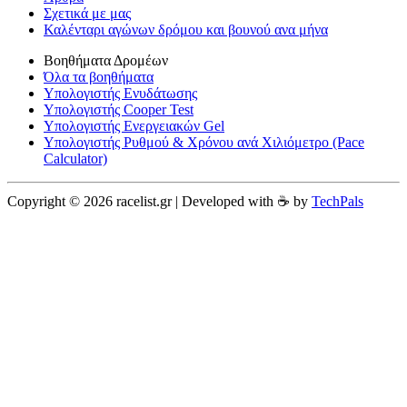
Σχετικά με μας
Καλένταρι αγώνων δρόμου και βουνού ανα μήνα
Βοηθήματα Δρομέων
Όλα τα βοηθήματα
Υπολογιστής Ενυδάτωσης
Υπολογιστής Cooper Test
Υπολογιστής Ενεργειακών Gel
Υπολογιστής Ρυθμού & Χρόνου ανά Χιλιόμετρο (Pace
Calculator)
Copyright © 2026 racelist.gr | Developed with ☕️ by
TechPals