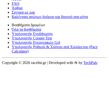
FAQ
Άρθρα
Σχετικά με μας
Καλένταρι αγώνων δρόμου και βουνού ανα μήνα
Βοηθήματα Δρομέων
Όλα τα βοηθήματα
Υπολογιστής Ενυδάτωσης
Υπολογιστής Cooper Test
Υπολογιστής Ενεργειακών Gel
Υπολογιστής Ρυθμού & Χρόνου ανά Χιλιόμετρο (Pace
Calculator)
Copyright © 2026 racelist.gr | Developed with ☕️ by
TechPals